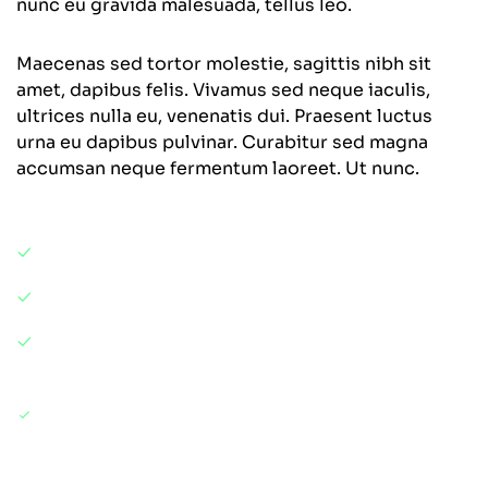
nunc eu gravida malesuada, tellus leo.
Maecenas sed tortor molestie, sagittis nibh sit
amet, dapibus felis. Vivamus sed neque iaculis,
ultrices nulla eu, venenatis dui. Praesent luctus
urna eu dapibus pulvinar. Curabitur sed magna
accumsan neque fermentum laoreet. Ut nunc.
Will you provide website layout about design
Branding With Business Agency
Why should I work with an agency over a
freelancer
How much do you charge for branding