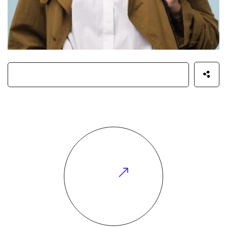
Oliver Noah
View
All Team